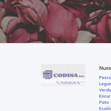
Nues
Pesc
Legu
Verdu
Encur
Pato
Ecoló