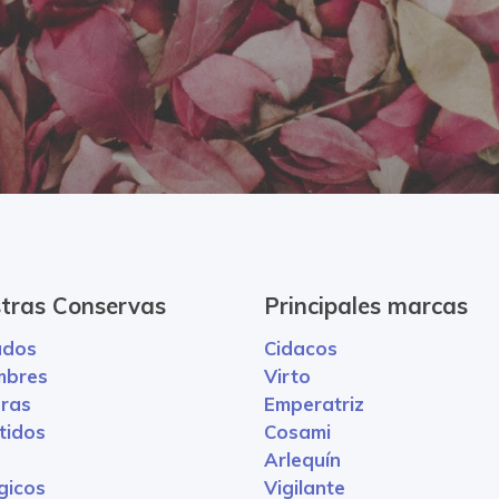
tras Conservas
Principales marcas
ados
Cidacos
mbres
Virto
ras
Emperatriz
tidos
Cosami
Arlequín
gicos
Vigilante