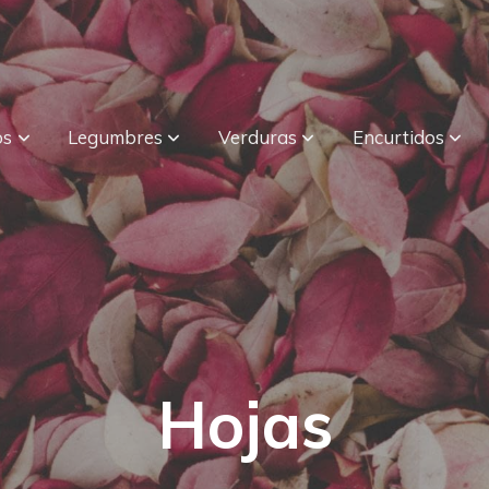
os
Legumbres
Verduras
Encurtidos
Hojas