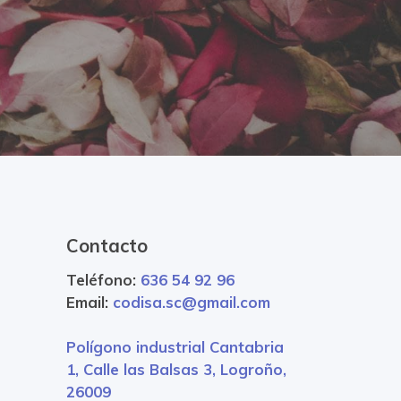
Contacto
Teléfono:
636 54 92 96
Email:
codisa.sc@gmail.com
Polígono industrial Cantabria
1, Calle las Balsas 3, Logroño,
26009