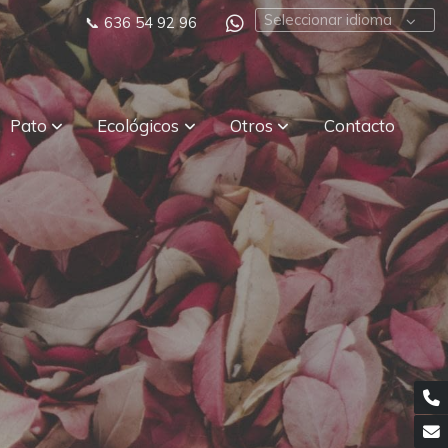
Seleccionar idioma
📞
636 54 92 96
Pato
Ecológicos
Otros
Contacto