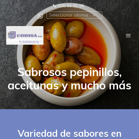
📞
636 54 92 96
Seleccionar idioma
Sabrosos pepinillos,
aceitunas y mucho más
Variedad de sabores en