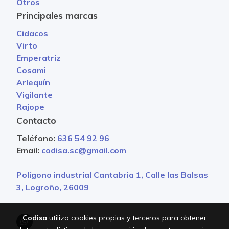
Otros
Principales marcas
Cidacos
Virto
Emperatriz
Cosami
Arlequín
Vigilante
Rajope
Contacto
Teléfono:
636 54 92 96
Email:
codisa.sc@gmail.com
Polígono industrial Cantabria 1, Calle las Balsas
3, Logroño, 26009
Codisa
utiliza cookies propias y terceros para obtener