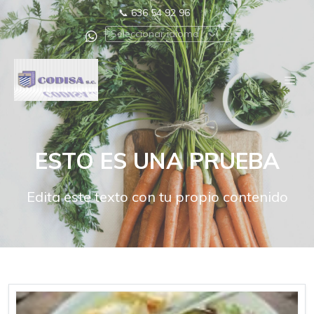
📞
636 54 92 96
Seleccionar idioma
ESTO ES UNA PRUEBA
Edita este texto con tu propio contenido