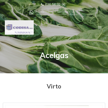
📞
636 54 92 96
Seleccionar idioma
Acelgas
Virto