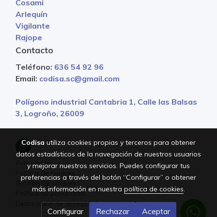
Cosami
Arlequín
Vigilante
Rajope
Contacto
Teléfono:
636 54 92 96
Email:
codisa.sc@gmail.com
Polígono industrial Cantabria 1, Calle las Balsas
3, Logroño, 26009
Codisa
utiliza cookies propias y terceros para obtener
datos estadísticos de la navegación de nuestros usuarios
Aviso legal
y mejorar nuestros servicios. Puedes configurar tus
Política de cookies
preferencias a través del botón “Configurar” o obtener
Gestión de cookies
más información en nuestra
política de cookies
.
Política de privacidad
Declaración de accesibilidad
Configurar
Rechazar
Aceptar