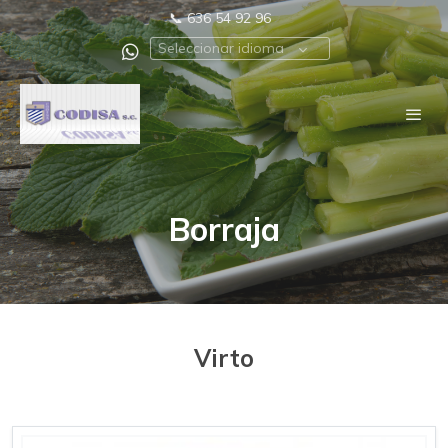
📞
636 54 92 96
Seleccionar idioma
Borraja
Virto