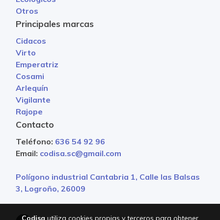
Otros
Principales marcas
Cidacos
Virto
Emperatriz
Cosami
Arlequín
Vigilante
Rajope
Contacto
Teléfono:
636 54 92 96
Email:
codisa.sc@gmail.com
Polígono industrial Cantabria 1, Calle las Balsas
3, Logroño, 26009
Codisa
utiliza cookies propias y terceros para obtener